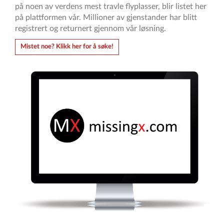
på noen av verdens mest travle flyplasser, blir listet her
på plattformen vår. Millioner av gjenstander har blitt
registrert og returnert gjennom vår løsning.
Mistet noe? Klikk her for å søke!