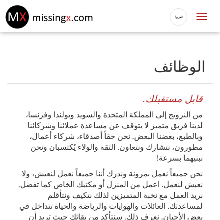
Toggle
navigation
الوظائف
قابل مستقبلك.
من النرويج إلى المملكة المتحدة والسويد وبولندا وفرنسا،
لدينا فريق متميز لا يتوقف عن مساعدة عملائنا وشركائنا
وبالطبع، بعضنا البعض. نحن حقاً أصدقاء، شركاء أعمال،
مطورون، نتشارك ونتعاون. الثقة والولاء يُكتسبان ونحن
نبنيهما بسرعة!
نحن جميعاً نعمل بمرونة وندرك أننا جميعاً نعمل لنعيش، ولا
نعيش لنعمل. اعمل من المنزل أو مكتبك الخاص كما تفضل.
نريد العمل مع نخبة المتميزين لذلك نتكيف ونتأقلم
لمساعدتك. العائلات والهوايات والرياضة والحياة تتداخل في
بعض الأحيان. نعرف ذلك. سنتأكد من بقائك حيث تريد أن