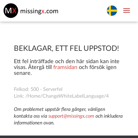
Toggl
navig
BEKLAGAR, ETT FEL UPPSTOD!
Ett fel inträffade och den här sidan kan inte
visas. Återgå till
framsidan
och försök igen
senare.
Felkod: 500 - Serverfel
Link: /Home/ChangeWhiteLabelLanguage/4
Om problemet uppstår flera gånger, vänligen
kontakta oss via
support@missingx.com
och inkludera
informationen ovan.