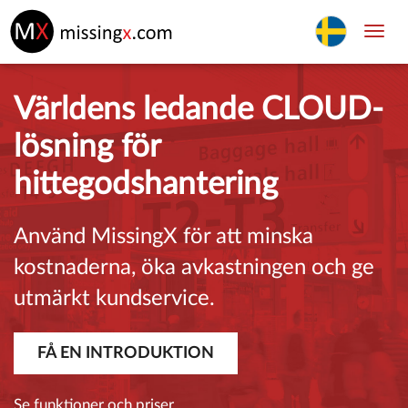
Toggl
navig
Världens ledande CLOUD-
lösning för
hittegodshantering
Använd MissingX för att minska
kostnaderna, öka avkastningen och ge
utmärkt kundservice.
FÅ EN INTRODUKTION
Se funktioner och priser