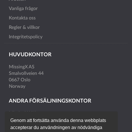
Vanliga frågor
Kontakta oss
Regler & villkor
Integritetspolicy
HUVUDKONTOR
MissingX AS
Smalvollveien 44
0667 Oslo
Norway
ANDRA FÖRSÄLJNINGSKONTOR
MissingX UK
MissingX Sweden
Genom att fortsätta använda denna webbplats
accepterar du användningen av nödvändiga