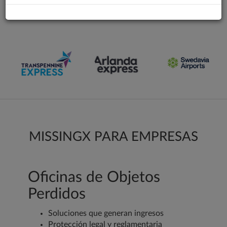
CLIENTES
MISSINGX PARA EMPRESAS
Oficinas de Objetos
Perdidos
Soluciones que generan ingresos
Protección legal y reglamentaria