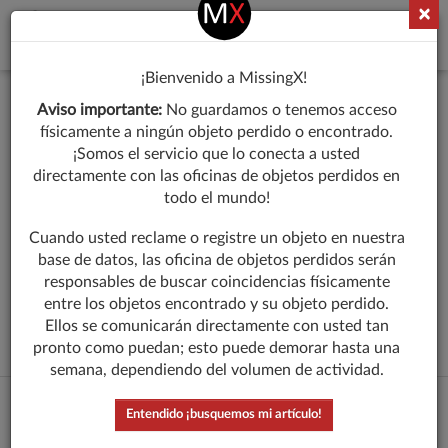
×
¡Bienvenido
Toggl
navig
a
¡Bienvenido a MissingX!
MissingX!
¿Qué se le ha perdido?
Aviso importante:
No guardamos o tenemos acceso
físicamente a ningún objeto perdido o encontrado.
¡Somos el servicio que lo conecta a usted
Describa el artículo perdido en una palabra
directamente con las oficinas de objetos perdidos en
todo el mundo!
Cuando usted reclame o registre un objeto en nuestra
base de datos, las oficina de objetos perdidos serán
responsables de buscar coincidencias físicamente
entre los objetos encontrado y su objeto perdido.
SIGUIENTE
Ellos se comunicarán directamente con usted tan
pronto como puedan; esto puede demorar hasta una
semana, dependiendo del volumen de actividad.
Entendido ¡busquemos mi artículo!
ALGUNOS DE NUESTROS